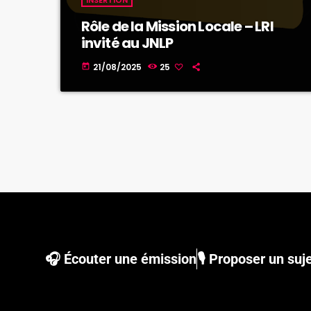
Rôle de la Mission Locale – LRI
invité au JNLP
21/08/2025
25
today
🎧 Écouter une émission
🎙 Proposer un suj