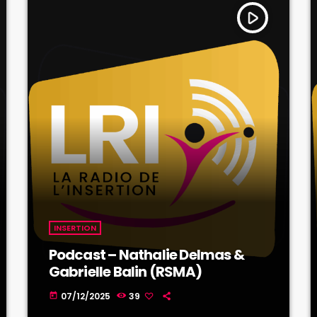
play_arrow
INSERTION
Podcast – Nathalie Delmas &
Gabrielle Balin (RSMA)
07/12/2025
39
today