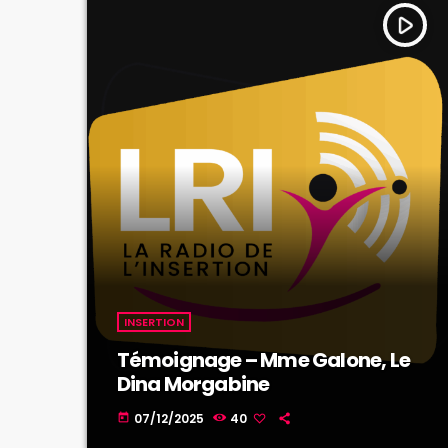
play_arrow
INSERTION
Témoignage – Mme Galone, Le
Dina Morgabine
07/12/2025
40
today