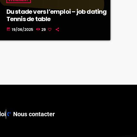
Du stade vers l’emploi – job dating
Tennis de table
19/06/2025
29
today
loi
Nous contacter