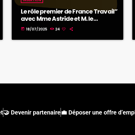
Le rôle premier de France Travail”
avec Mme Astride et M. le
Directeur national
18/07/2025
24
today
et
🤝 Devenir partenaire
💼 Déposer une offre d’emp