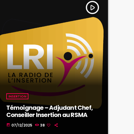
play_arrow
INSERTION
Témoignage – Adjudant Chef,
Conseiller Insertion au RSMA
07/12/2025
38
today