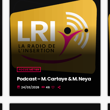
FOCUS MÉTIER
Podcast – M. Cartaye & M. Neya
24/03/2026
46
today