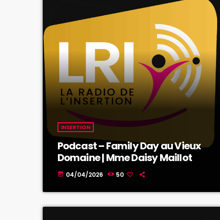
INSERTION
Podcast – Family Day au Vieux
Domaine | Mme Daisy Maillot
04/04/2026
50
today