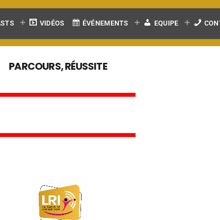
ASTS
VIDÉOS
ÉVÉNEMENTS
EQUIPE
CON
PARCOURS, RÉUSSITE
E
N
T
R
E
P
R
I
S
E