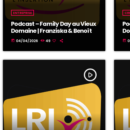
ENTREPRISE
CR
Podcast – Family Day au Vieux
Po
Domaine | Franziska & Benoît
Do
04/04/2026
49
0
today
today
play_arrow