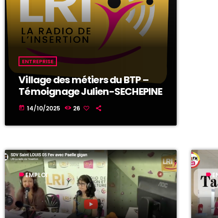
ENTREPRISE
Village des métiers du BTP –
Témoignage Julien-SECHEPINE
14/10/2025
26
today
EMPLOI
E
label
label