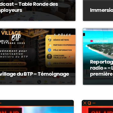
dcast – Table Ronde des
ployeurs
Immersion
MPLOI
CULTURE
label
Reportage
radio » – 
 village du BTP – Témoignage
première