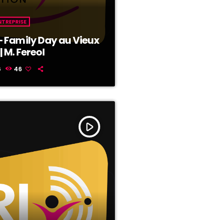
NTREPRISE
 Family Day au Vieux
 M. Fereol
6
46
play_arrow