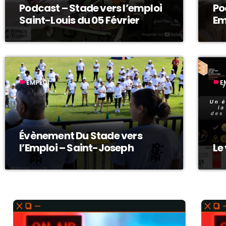
Podcast – Stade vers l’emploi
Po
Saint-Louis du 05 Février
Em
EMPLOI
E
label
label
Évènement Du Stade vers
l’Emploi – Saint-Joseph
Le