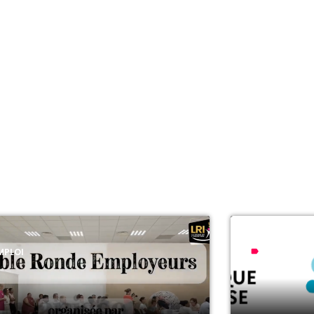
MPLOI
CONSEILS P
label