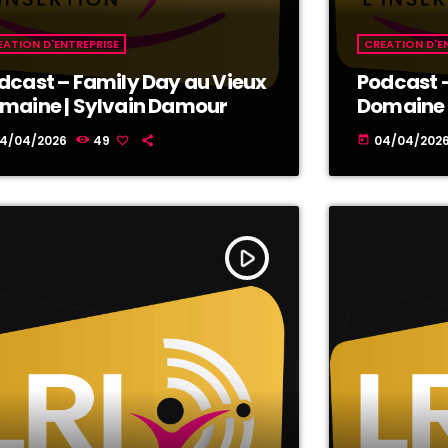
EATION D'ENTREPRISE
CREATION D'E
dcast – Family Day au Vieux
Podcast –
maine | Sylvain Damour
Domaine |
4/04/2026
49
04/04/202
today
play_arrow