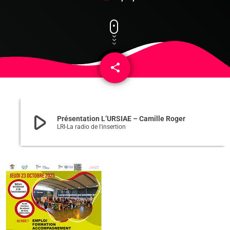
share
email
play_arrow
Présentation L’URSIAE – Camille Roger
LRI-La radio de l'insertion