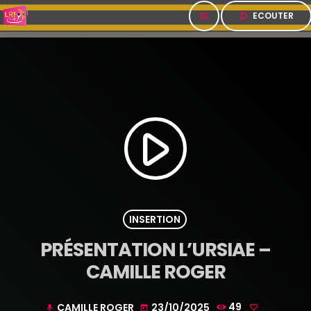
play_arrow
ECOUTER
menu
play_arrow
INSERTION
PRÉSENTATION L’URSIAE –
CAMILLE ROGER
CAMILLE ROGER
23/10/2025
49
mic
today