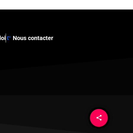
loi
Nous contacter
share
email