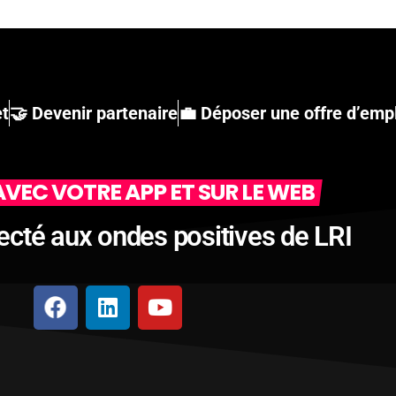
et
🤝 Devenir partenaire
💼 Déposer une offre d’emp
VEC VOTRE APP ET SUR LE WEB
ecté aux ondes positives de LRI