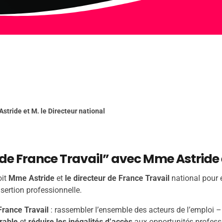
stride et M. le Directeur national
 de France Travail” avec Mme Astride e
oit
Mme Astride
et
le directeur de
France Travail
national pour 
sertion professionnelle.
France Travail
: rassembler l’ensemble des acteurs de l’emploi – in
urable
et
réduire les inégalités d’accès
aux opportunités profess