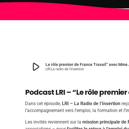
play_arrow
Le rôle premier de France Travail” avec Mme A
LRI-La radio de l'insertion
Podcast LRI – “Le rôle premier
Dans cet épisode,
LRI – La Radio de l’Insertion
reç
l’accompagnement vers l’emploi, la formation et l’in
Les invités reviennent sur la
mission principale de 
associations – pour
faciliter le retour à l’emploi d