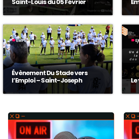
Saint-Louis du 05 Février
Em
EMPLOI
E
label
label
Évènement Du Stade vers
l’Emploi – Saint-Joseph
Le