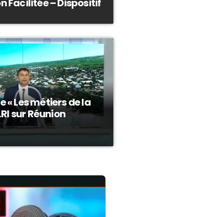
 Facilitée – Dispositif
 « Les métiers de la
LRI sur Réunion