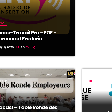
PLOI
ance-Travail Pro – POE –
urence et Frederic
1/11/2025
40
MPLOI
CONSEILS P
label
dcast – Table Ronde des