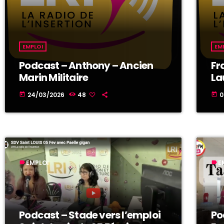
EMPLOI
EM
Podcast – Anthony – Ancien
Fr
Marin Militaire
La
24/03/2026
48
0
today
today
EMPLOI
E
label
label
Podcast – Stade vers l’emploi
Po