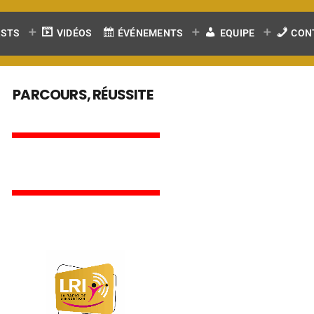
ASTS
VIDÉOS
ÉVÉNEMENTS
EQUIPE
CON
PARCOURS, RÉUSSITE
E
M
P
L
O
I