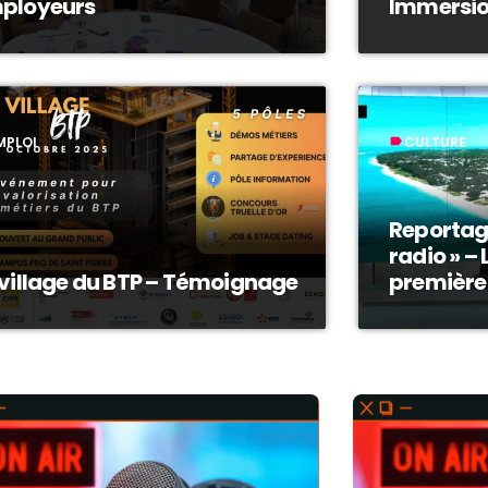
ployeurs
Immersion
MPLOI
CULTURE
label
Reportage
radio » – 
 village du BTP – Témoignage
première