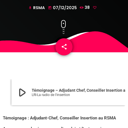
RSMA
07/12/2025
38
mic
today
share
email
play_arrow
Témoignage – Adjudant Chef, Conseiller Insertion a
LRI-La radio de l'insertion
Témoignage : Adjudant-Chef, Conseiller Insertion au RSMA