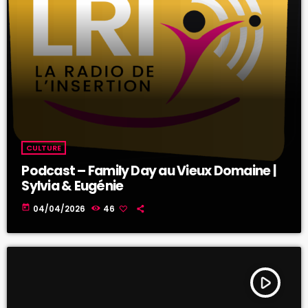
CULTURE
Podcast – Family Day au Vieux Domaine |
Sylvia & Eugénie
today
04/04/2026
46
play_arrow