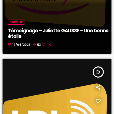
CULTURE
Témoignage – Juliette GALISSE – Une bonne
étoile
today
17/04/2026
53
play_arrow