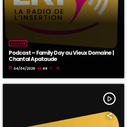
CULTURE
Podcast – Family Day au Vieux Domaine |
Chantal Apataude
today
04/04/2026
49
play_arrow