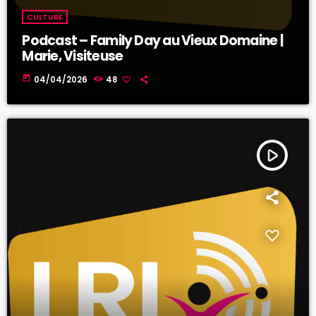
CULTURE
Podcast – Family Day au Vieux Domaine |
Marie, Visiteuse
today
04/04/2026
48
play_arrow