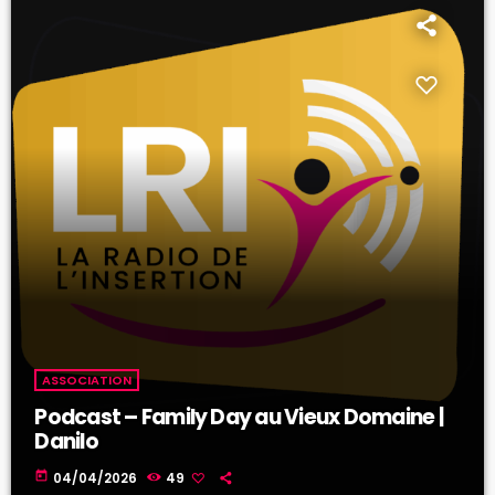
ASSOCIATION
Podcast – Family Day au Vieux Domaine |
Danilo
today
04/04/2026
49