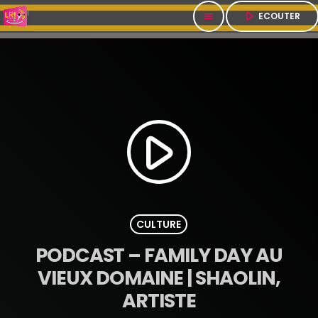
play_arrow
ECOUTER
menu
play_arrow
CULTURE
PODCAST – FAMILY DAY AU
VIEUX DOMAINE | SHAOLIN,
ARTISTE