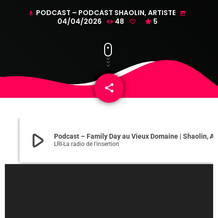
PODCAST – PODCAST SHAOLIN, ARTISTE
mic
today
04/04/2026
48
5
share
email
play_arrow
Podcast – Family Day au Vieux Domaine | Shao
LRI-La radio de l'insertion
L
e
c
t
e