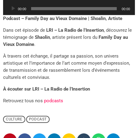
u
00:00
00:00
r
a
Podcast – Family Day au Vieux Domaine | Shoalin, Artiste
u
Dans cet épisode de
LRI – La Radio de l’Insertion
, découvrez le
d
témoignage de
Shaolin
, artiste présent lors du
Family Day au
i
Vieux Domaine
.
o
À travers cet échange, il partage sa passion, son univers
artistique et l’importance de l’art comme moyen d’expression,
de transmission et de rassemblement lors d’événements
culturels et conviviaux.
À écouter sur LRI – La Radio de l’Insertion
Retrouvez tous nos
podcasts
CULTURE
PODCAST