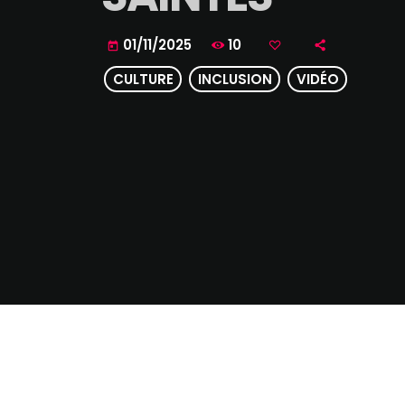
10
01/11/2025
today
CULTURE
INCLUSION
VIDÉO