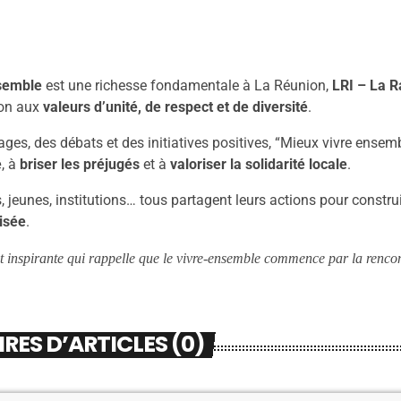
nsemble
est une richesse fondamentale à La Réunion,
LRI – La Ra
ion aux
valeurs d’unité, de respect et de diversité
.
ges, des débats et des initiatives positives, “Mieux vivre ensemb
e
, à
briser les préjugés
et à
valoriser la solidarité locale
.
, jeunes, institutions… tous partagent leurs actions pour constr
aisée
.
inspirante qui rappelle que le vivre-ensemble commence par la rencont
ES D’ARTICLES (0)