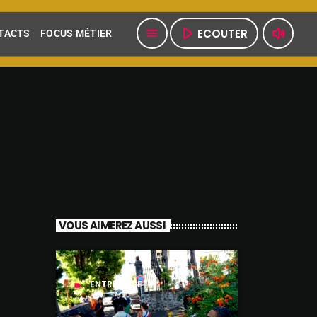
play_arrow
volume_up
ECOUTER
menu
TACTS
FOCUS MÉTIER
VOUS AIMEREZ AUSSI
ENTREPRISE
label