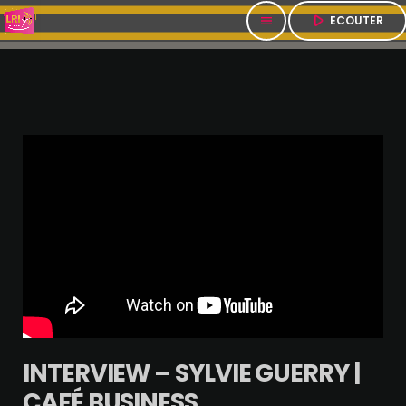
play_arrow
ECOUTER
menu
INTERVIEW – SYLVIE GUERRY |
CAFÉ BUSINESS