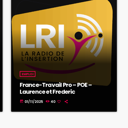
EMPLOI
France-Travail Pro – POE –
Laurence et Frederic
01/11/2025
40
today