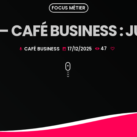
FOCUS MÉTIER
 CAFÉ BUSINESS : J
CAFÉ BUSINESS
17/12/2025
47
mic
today