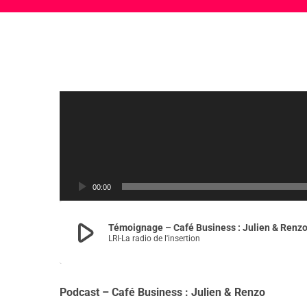
L
e
c
t
e
u
00:00
r
a
play_arrow
Témoignage – Café Business : Julien & Renz
u
LRI-La radio de l'insertion
d
i
o
Podcast – Café Business : Julien & Renzo