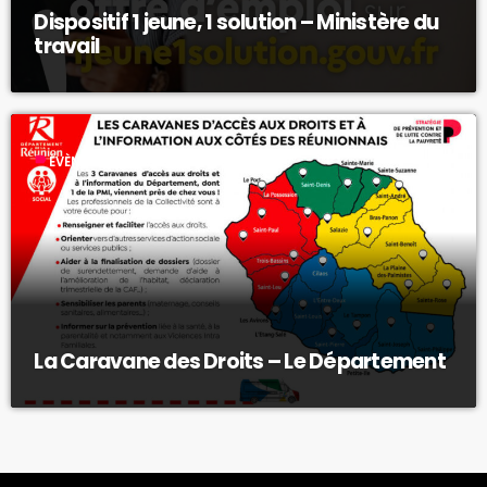
Dispositif 1 jeune, 1 solution – Ministère du
travail
label
ÉVÈNEMENT
La Caravane des Droits – Le Département